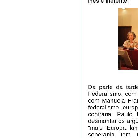
lhes é inerente.
Da parte da tard
Federalismo, com
com Manuela Franc
federalismo eur
contrária. Paulo
desmontar os argu
“mais” Europa, la
soberania tem 