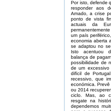
Por isto, defende 
responder aos d
Amado, a crise p
ponto de vista f
actuais da Eu
permanentemente 
um país periféric
economia aberta ao
se adaptou no se
Isto acentuou de
balança de pagam
possibilidade de 
de um excessivo 
difícil de Portu
recessivo, que im
económica. Prevê o
ou 2014 recuperem
ciclo. Mas, ao c
resgate na histó
dependemos muit